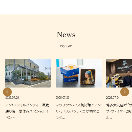
お知らせ
2026.07.29
2026.07.29
2026.07.24
アンリ・シャルパンティエ酒蔵
マウリッツハイス美術館とアン
博多大丸店が「サ
通り店 夏休みスペシャルイ
リ・シャルパンティエが初のコ
ブ・ザ・イヤー202
ベント...
ラボ...
ル...