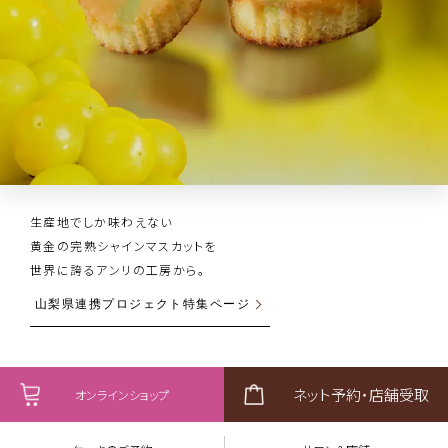
銀座メゾンのとっておきの味わいをご自宅でも。
2026年の夏、大切なあの方へ想いを届けるスイーツを贈りませんか。
生産地でしか味わえない
フルーツがごろごろぎっしり。
瀬戸内海に浮かぶ柑橘の島から届いた瑞々しく、
まるでケーキのような、贅沢アイス
大切な人を想って選ぶ7色のハートのケーキ
豪華にデコレーションをした2段のアニバーサリーケーキ
日本人ショコラチームの
10月１日は、「芦屋のフィナンシェ世界一の日」。
フィナンシェのさらなるおいしさと楽しみをお届けする
京・匠抹茶専門店 HANARE
バナナのもっとも美味しい瞬間を見極め、相性の良いチョコレートと一緒に
お中元送料無料キャンペーン実施中
​黄金の完熟シャインマスカットを
夏の定番ギフト。
香り高いとっておきの甘夏。
情熱と技術が結集した
素材や製法にこだわった香り極めた
フィナンシェ専門店がオープン。
アンリ・ケーキアイス
ハートのケーキ＜クールシリーズ＞
シャンティ・フレーズ
HANARE
焼き上げた逸品。
世界に誇るアンリの工房から。
本気の大阪土産「大阪カカオ」が新発売
フィナンシェは今年で発売50周年。
お中元ギフト特集
テリーヌ・ドゥ・フリュイ
甘夏フィナンシェ
BEAN to FINANCIER
Chocolat banane
山梨県連携プロジェクト特集ページ
大阪カカオ
Financier Story
ネット予約・店舗受取
オンラインショップ