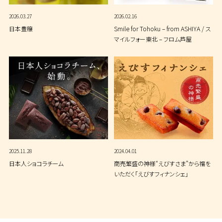
2026.03.27
2026.02.16
日本豊穣
Smile for Tohoku – from ASHIYA / ス
マイルフォー東北 – フロム芦屋
2025.11.28
2024.04.01
日本人ショコラチーム
商売繁盛の神様“えびすさま”から福を
いただく「えびすフィナンシェ」