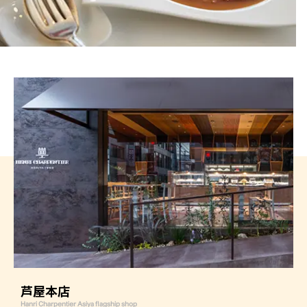
芦屋本店
Hanri Charpentier Asiya flagship shop