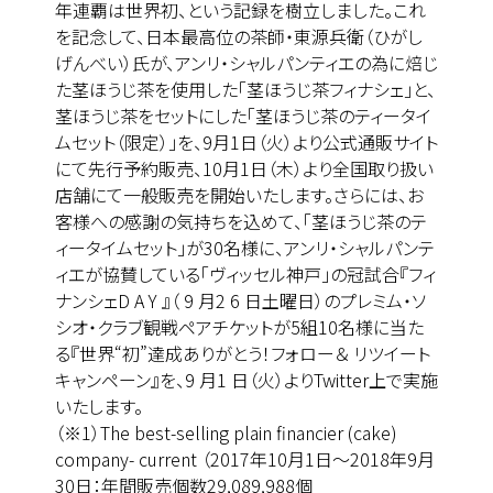
年連覇は世界初、という記録を樹立しました。これ
を記念して、日本最高位の茶師・東源兵衛（ひがし
げんべい）氏が、アンリ・シャルパンティエの為に焙じ
た茎ほうじ茶を使用した「茎ほうじ茶フィナシェ」と、
茎ほうじ茶をセットにした「茎ほうじ茶のティータイ
ムセット（限定）」を、9月1日（火）より公式通販サイト
にて先行予約販売、10月1日（木）より全国取り扱い
店舗にて一般販売を開始いたします。さらには、お
客様への感謝の気持ちを込めて、「茎ほうじ茶のテ
ィータイムセット」が30名様に、アンリ・シャルパンテ
ィエが協賛している「ヴィッセル神戸」の冠試合『フィ
ナンシェD A Y 』（ 9 月2 6 日土曜日）のプレミム・ソ
シオ・クラブ観戦ペアチケットが5組10名様に当た
る『世界“初”達成ありがとう！フォロー＆ リツイート
キャンペーン』を、9 月1 日（火）よりTwitter上で実施
いたします。
（※1）The best-selling plain financier (cake)
company- current （2017年10月1日～2018年9月
30日：年間販売個数29,089,988個