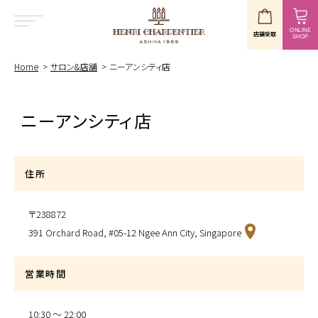
ONLINE
店舗受取
SHOP
MENU
Home
サロン&店舗
ニーアンシティ店
ニーアンシティ店
住所
〒238872
391 Orchard Road, #05-12 Ngee Ann City, Singapore
営業時間
10:30 〜 22:00