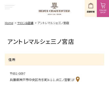
ONLINE
店舗受取
SHOP
MENU
Home
サロン&店舗
アントレマルシェ三ノ宮店
アントレマルシェ三ノ宮店
住所
〒651-0097
兵庫県神戸市中央区布引町4-1-1 JR三ノ宮駅 1F