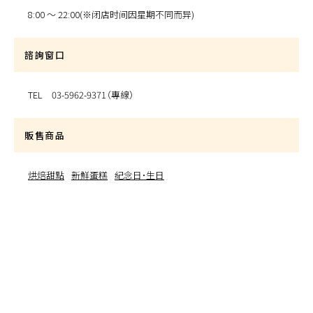
8:00 〜 22:00(※闭店时间因星期不同而异)
諮詢窗口
TEL 03-5962-9371（專線）
販售商品
烘焙甜點
新鮮蛋糕
紀念日・生日